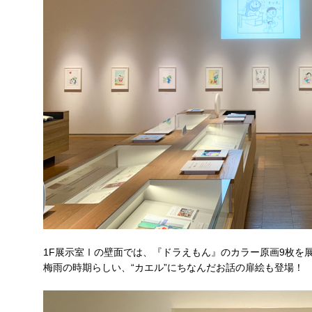
1F展示室Ⅰの壁面では、『ドラえもん』のカラー原画9枚を
梅雨の時期らしい、“カエル”にちなんだお話の扉絵も登場！