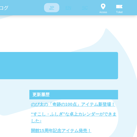
ログ
JP
EN
SC
更新履歴
のび太の「奇跡の100点」アイテム新登場！
“すこし・ふしぎ”な卓上カレンダーができま
した♪
開館15周年記念アイテム発売！