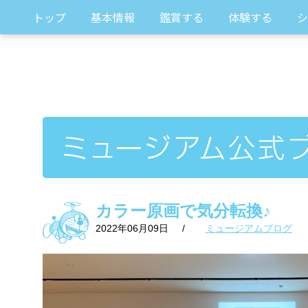
トップ
基本情報
鑑賞する
体験する
シ
カラー原画で気分転換♪
2022年06月09日
/
ミュージアムブログ