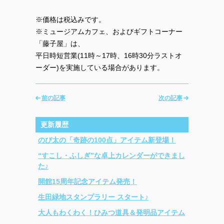
※価格は税込みです。
※ミュージアムカフェ、およびギフトコーナー
「藤子屋」は、
平日時短営業(11時～17時、16時30分ラストオ
ーダー)を実施している場合があります。
前の記事
次の記事
更新履歴
のび太の「奇跡の100点」アイテム新登場！
“すこし・ふしぎ”な卓上カレンダーができまし
た♪
開館15周年記念アイテム発売！
生田緑地スタンプラリー スタート♪
大人もわくわく！ひみつ道具＆発明品アイテム