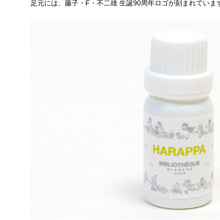
足元には、藤子・F・不二雄 生誕90周年ロゴが刻まれていま