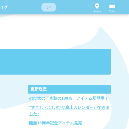
ログ
JP
EN
SC
更新履歴
のび太の「奇跡の100点」アイテム新登場！
“すこし・ふしぎ”な卓上カレンダーができま
した♪
開館15周年記念アイテム発売！