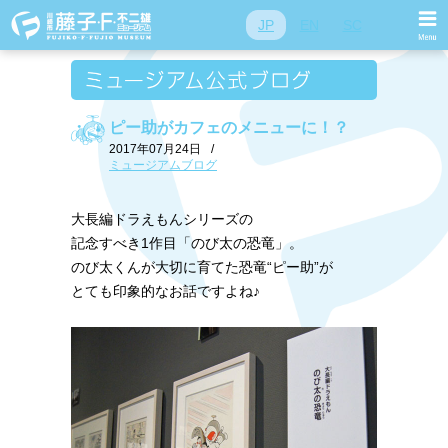
JP
EN
SC
ピー助がカフェのメニューに！？
2017年07月24日
/
ミュージアムブログ
大長編ドラえもんシリーズの
記念すべき1作目「のび太の恐竜」。
のび太くんが大切に育てた恐竜“ピー助”が
とても印象的なお話ですよね♪