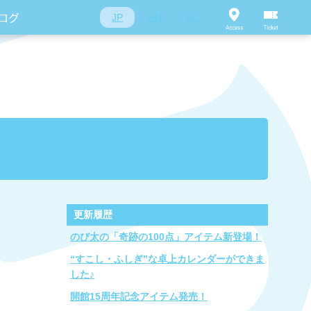
ログ
JP
EN
SC
更新履歴
のび太の「奇跡の100点」アイテム新登場！
“すこし・ふしぎ”な卓上カレンダーができま
した♪
開館15周年記念アイテム発売！