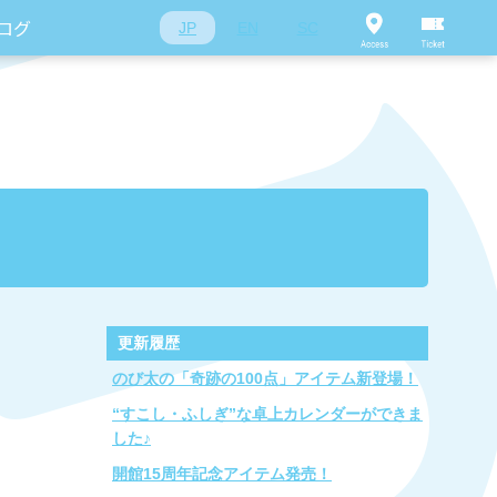
ログ
JP
EN
SC
更新履歴
のび太の「奇跡の100点」アイテム新登場！
“すこし・ふしぎ”な卓上カレンダーができま
した♪
開館15周年記念アイテム発売！