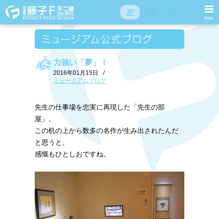
JP
EN
SC
力強い「夢」！
2016年01月15日
/
ミュージアムブログ
先生の仕事場を忠実に再現した「先生の部
屋」。
この机の上から数多の名作が生み出されたんだ
と思うと、
感慨もひとしおですね。