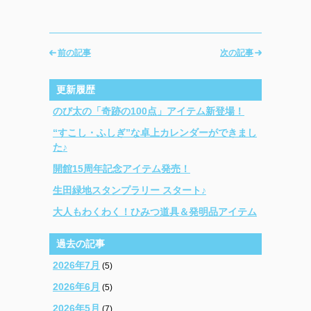
前の記事
次の記事
更新履歴
のび太の「奇跡の100点」アイテム新登場！
“すこし・ふしぎ”な卓上カレンダーができまし
た♪
開館15周年記念アイテム発売！
生田緑地スタンプラリー スタート♪
大人もわくわく！ひみつ道具＆発明品アイテム
過去の記事
2026年7月
(5)
2026年6月
(5)
2026年5月
(7)