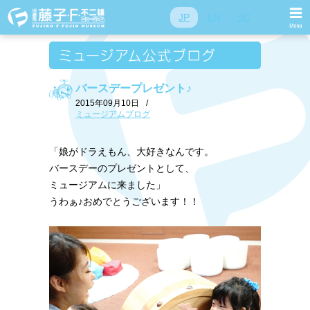
JP
EN
SC
バースデープレゼント♪
2015年09月10日
/
ミュージアムブログ
「娘がドラえもん、大好きなんです。
バースデーのプレゼントとして、
ミュージアムに来ました」
うわぁ♪おめでとうございます！！