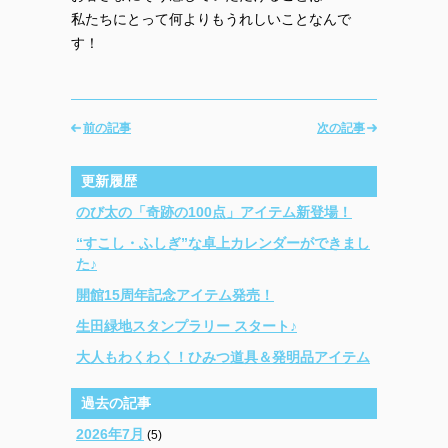
私たちにとって何よりもうれしいことなんで
す！
前の記事
次の記事
更新履歴
のび太の「奇跡の100点」アイテム新登場！
“すこし・ふしぎ”な卓上カレンダーができまし
た♪
開館15周年記念アイテム発売！
生田緑地スタンプラリー スタート♪
大人もわくわく！ひみつ道具＆発明品アイテム
過去の記事
2026年7月
(5)