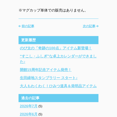
※マグカップ単体での販売はありません。
前の記事
次の記事
更新履歴
のび太の「奇跡の100点」アイテム新登場！
“すこし・ふしぎ”な卓上カレンダーができまし
た♪
開館15周年記念アイテム発売！
生田緑地スタンプラリー スタート♪
大人もわくわく！ひみつ道具＆発明品アイテム
過去の記事
2026年7月
(5)
2026年6月
(5)