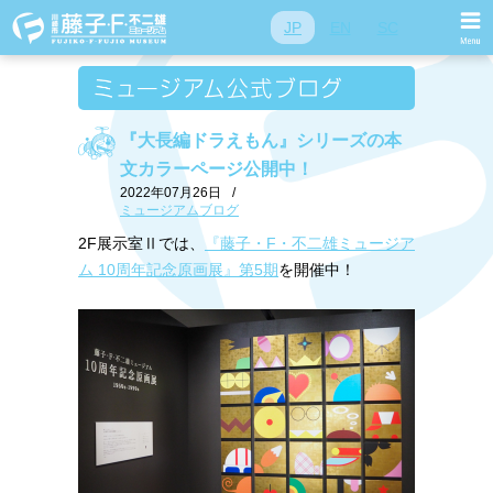
JP
EN
SC
『大長編ドラえもん』シリーズの本
文カラーページ公開中！
2022年07月26日
/
ミュージアムブログ
2F展示室Ⅱでは、
『藤子・F・不二雄ミュージア
ム 10周年記念原画展』第5期
を開催中！