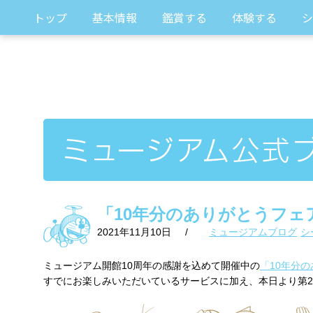
トップ
基本情報
鑑賞する
体験する
シ
「10年分のありがとうフェ
2021年11月10日
/
ミュージアムブログ
シ
ミュージアム開館10周年の感謝を込めて開催中の
「10年分の
すでにお楽しみいただいているサービスに加え、本日より第