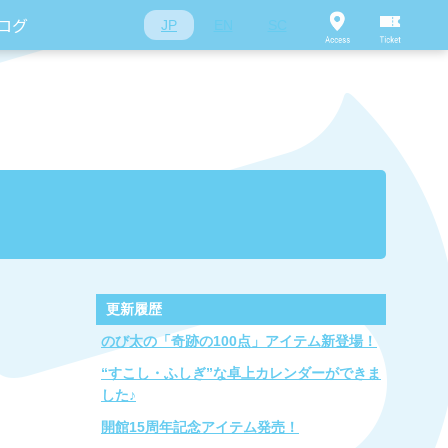
ログ
JP
EN
SC
更新履歴
のび太の「奇跡の100点」アイテム新登場！
“すこし・ふしぎ”な卓上カレンダーができま
した♪
開館15周年記念アイテム発売！