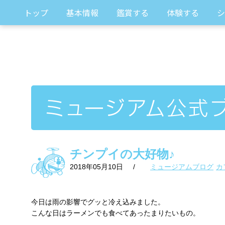
トップ
基本情報
鑑賞する
体験する
シ
チンプイの大好物♪
2018年05月10日
/
ミュージアムブログ
カ
今日は雨の影響でグッと冷え込みました。
こんな日はラーメンでも食べてあったまりたいもの。