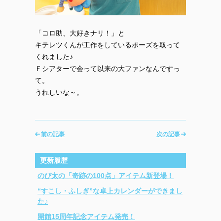
「コロ助、大好きナリ！」と
キテレツくんが工作をしているポーズを取って
くれました♪
Ｆシアターで会って以来の大ファンなんですっ
て。
うれしいな～。
前の記事
次の記事
更新履歴
のび太の「奇跡の100点」アイテム新登場！
“すこし・ふしぎ”な卓上カレンダーができまし
た♪
開館15周年記念アイテム発売！