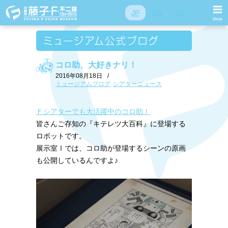
JP
EN
SC
コロ助、大好きナリ！
2016年08月18日
/
ミュージアムブログ
シアターニュース
Ｆシアターでも大活躍中のコロ助！
皆さんご存知の『キテレツ大百科』に登場する
ロボットです。
展示室Ⅰでは、コロ助が登場するシーンの原画
も公開しているんですよ♪