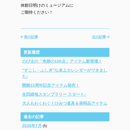
休館日明けのミュージアムに
ご期待ください！
前の記事
次の記事
更新履歴
のび太の「奇跡の100点」アイテム新登場！
“すこし・ふしぎ”な卓上カレンダーができまし
た♪
開館15周年記念アイテム発売！
生田緑地スタンプラリー スタート♪
大人もわくわく！ひみつ道具＆発明品アイテム
過去の記事
2026年7月
(5)