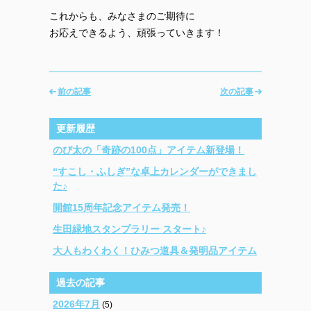
これからも、みなさまのご期待に
お応えできるよう、頑張っていきます！
前の記事
次の記事
更新履歴
のび太の「奇跡の100点」アイテム新登場！
“すこし・ふしぎ”な卓上カレンダーができまし
た♪
開館15周年記念アイテム発売！
生田緑地スタンプラリー スタート♪
大人もわくわく！ひみつ道具＆発明品アイテム
過去の記事
2026年7月
(5)