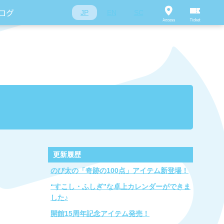
ログ
JP
EN
SC
更新履歴
のび太の「奇跡の100点」アイテム新登場！
“すこし・ふしぎ”な卓上カレンダーができま
した♪
開館15周年記念アイテム発売！