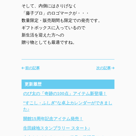
そして、内側にはさりげなく
「藤子プロ」のロゴマークが・・・
数量限定・販売期間も限定での発売です。
ギフトボックスに入っているので
新生活を迎えた方への
贈り物としても最適ですね。
前の記事
次の記事
更新履歴
のび太の「奇跡の100点」アイテム新登場！
“すこし・ふしぎ”な卓上カレンダーができまし
た♪
開館15周年記念アイテム発売！
生田緑地スタンプラリー スタート♪