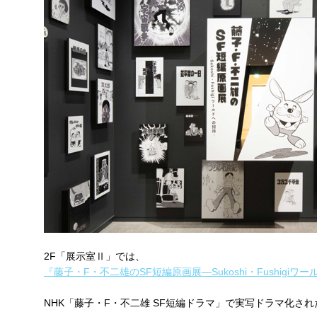
2F「展示室Ⅱ」では、
『藤子・F・不二雄のSF短編原画展―Sukoshi・Fushigiワ
NHK「藤子・F・不二雄 SF短編ドラマ」で実写ドラマ化さ