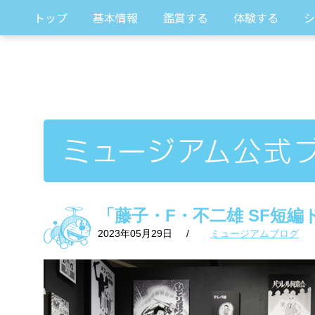
トップ
基本情報
鑑賞する
体験する
シ
「藤子・F・不二雄 SF短編
2023年05月29日
/
ミュージアムブログ