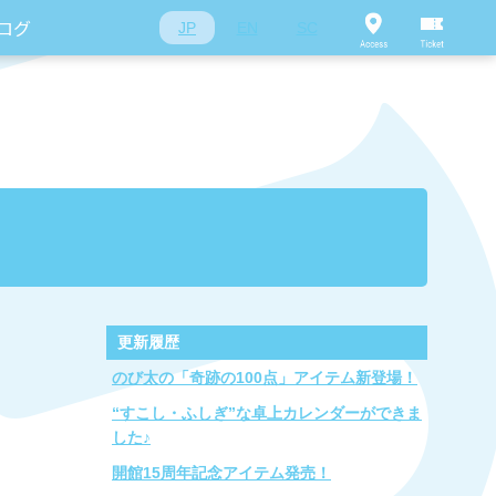
ログ
JP
EN
SC
更新履歴
のび太の「奇跡の100点」アイテム新登場！
“すこし・ふしぎ”な卓上カレンダーができま
した♪
開館15周年記念アイテム発売！