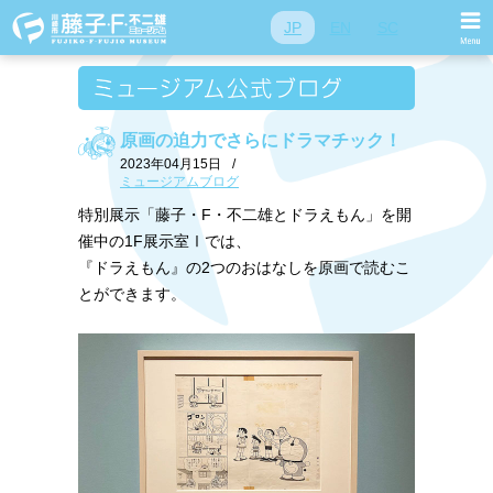
JP
EN
SC
原画の迫力でさらにドラマチック！
2023年04月15日
/
ミュージアムブログ
特別展示「藤子・F・不二雄とドラえもん」を開
催中の1F展示室Ⅰでは、
『ドラえもん』の2つのおはなしを原画で読むこ
とができます。