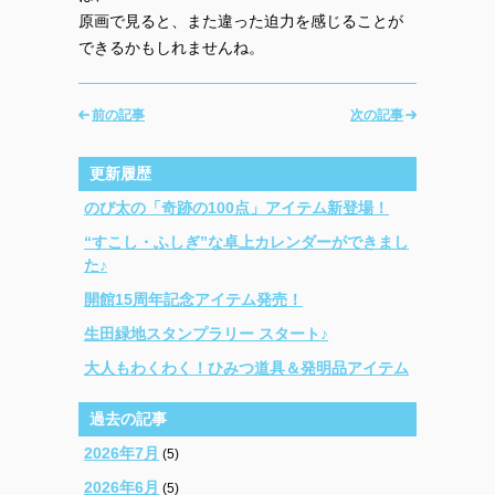
原画で見ると、また違った迫力を感じることが
できるかもしれませんね。
前の記事
次の記事
更新履歴
のび太の「奇跡の100点」アイテム新登場！
“すこし・ふしぎ”な卓上カレンダーができまし
た♪
開館15周年記念アイテム発売！
生田緑地スタンプラリー スタート♪
大人もわくわく！ひみつ道具＆発明品アイテム
過去の記事
2026年7月
(5)
2026年6月
(5)