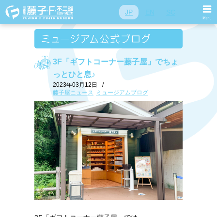
JP
EN
SC
3F「ギフトコーナー藤子屋」でちょ
っとひと息♪
2023年03月12日
/
藤子屋ニュース
ミュージアムブログ