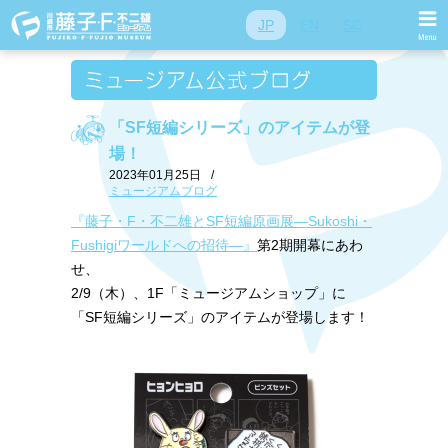
JP
EN
SC
「SF短編シリーズ」のアイテムが登
場！
2023年01月25日
/
ミュージアムブログ
『藤子・F・不二雄とSF短編原画展―Sukoshi・
Fushigiワールドへの招待―』
第2期開幕にあわ
せ、
2/9（木）、1F「ミュージアムショップ」に
「SF短編シリーズ」のアイテムが登場します！