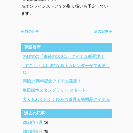
※オンラインストアでの取り扱いも予定してい
ます。
前の記事
次の記事
更新履歴
のび太の「奇跡の100点」アイテム新登場！
“すこし・ふしぎ”な卓上カレンダーができまし
た♪
開館15周年記念アイテム発売！
生田緑地スタンプラリー スタート♪
大人もわくわく！ひみつ道具＆発明品アイテム
過去の記事
2026年7月
(5)
2026年6月
(5)