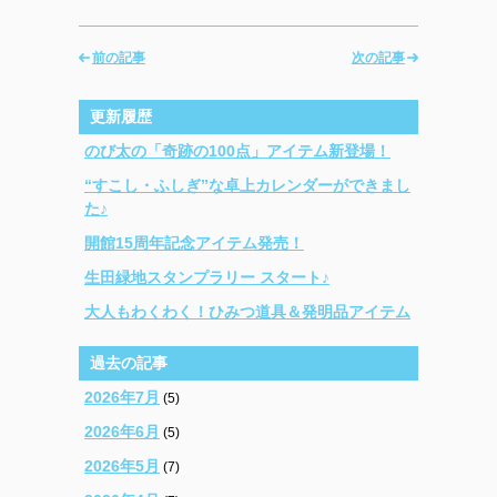
前の記事
次の記事
更新履歴
のび太の「奇跡の100点」アイテム新登場！
“すこし・ふしぎ”な卓上カレンダーができまし
た♪
開館15周年記念アイテム発売！
生田緑地スタンプラリー スタート♪
大人もわくわく！ひみつ道具＆発明品アイテム
過去の記事
2026年7月
(5)
2026年6月
(5)
2026年5月
(7)