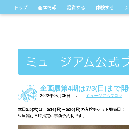
トップ
基本情報
鑑賞する
体験する
シ
企画展第4期は7/3(日)まで
2022年05月05日
/
ミュージアムブログ
本日5/5(木)は、5/16(月)～5/30(月)の入館チケット発売日！
※当館は日時指定の事前予約制です。