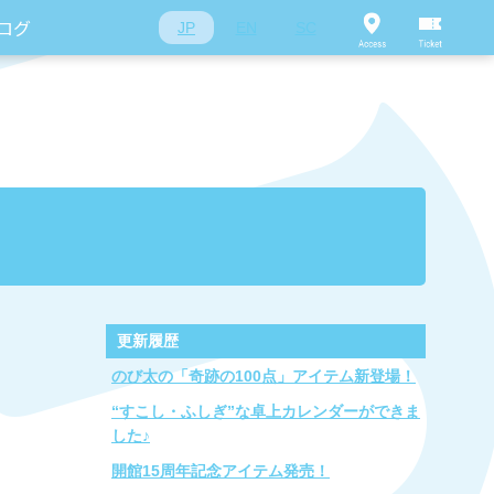
ログ
JP
EN
SC
更新履歴
のび太の「奇跡の100点」アイテム新登場！
“すこし・ふしぎ”な卓上カレンダーができま
した♪
開館15周年記念アイテム発売！