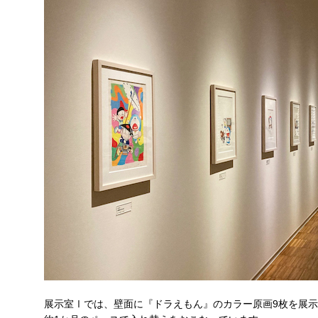
展示室Ⅰでは、壁面に『ドラえもん』のカラー原画9枚を展