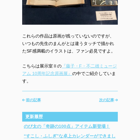
これらの作品は原画が残っていないのですが、
いつもの先生のまんがとは違うタッチで描かれ
たSF感満載のイラストは、ファン必見ですよ。
こちらは展示室Ⅱの
『藤子・F・不二雄ミュージ
アム 10周年記念原画展』
の中でご紹介していま
す。
前の記事
次の記事
更新履歴
のび太の「奇跡の100点」アイテム新登場！
“すこし・ふしぎ”な卓上カレンダーができまし