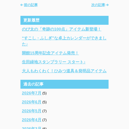
前の記事
次の記事
更新履歴
のび太の「奇跡の100点」アイテム新登場！
“すこし・ふしぎ”な卓上カレンダーができまし
た♪
開館15周年記念アイテム発売！
生田緑地スタンプラリー スタート♪
大人もわくわく！ひみつ道具＆発明品アイテム
過去の記事
2026年7月
(5)
2026年6月
(5)
2026年5月
(7)
2026年4月
(7)
2026年3月