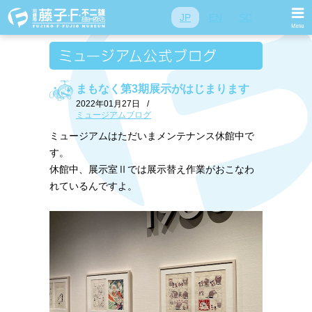
JP
EN
SC
まもなく第3期展示がはじまります
2022年01月27日
/
ミュージアムブログ
ミュージアムはただいまメンテナンス休館中で
す。
休館中、展示室Ⅱでは展示替え作業がおこなわ
れているんですよ。