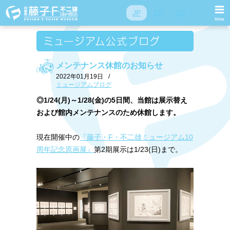
JP
EN
SC
メンテナンス休館のお知らせ
2022年01月19日
/
ミュージアムブログ
◎1/24(月)～1/28(金)の5日間、当館は展示替え
および館内メンテナンスのため休館します。
現在開催中の
『藤子・F・不二雄ミュージアム10
周年記念原画展』
第2期展示は1/23(日)まで。