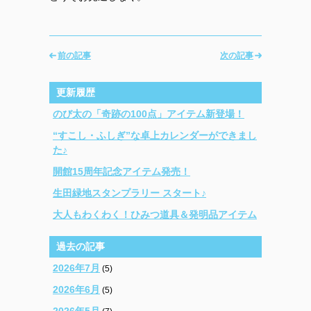
前の記事
次の記事
更新履歴
のび太の「奇跡の100点」アイテム新登場！
“すこし・ふしぎ”な卓上カレンダーができまし
た♪
開館15周年記念アイテム発売！
生田緑地スタンプラリー スタート♪
大人もわくわく！ひみつ道具＆発明品アイテム
過去の記事
2026年7月
(5)
2026年6月
(5)
2026年5月