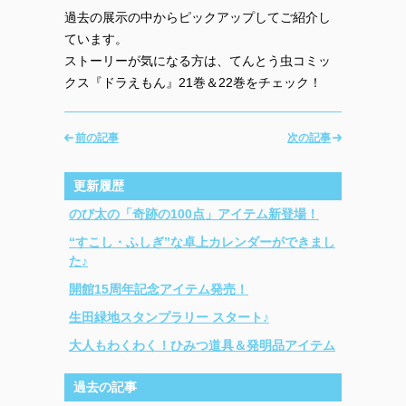
過去の展示の中からピックアップしてご紹介し
ています。
ストーリーが気になる方は、てんとう虫コミッ
クス『ドラえもん』21巻＆22巻をチェック！
前の記事
次の記事
更新履歴
のび太の「奇跡の100点」アイテム新登場！
“すこし・ふしぎ”な卓上カレンダーができまし
た♪
開館15周年記念アイテム発売！
生田緑地スタンプラリー スタート♪
大人もわくわく！ひみつ道具＆発明品アイテム
過去の記事