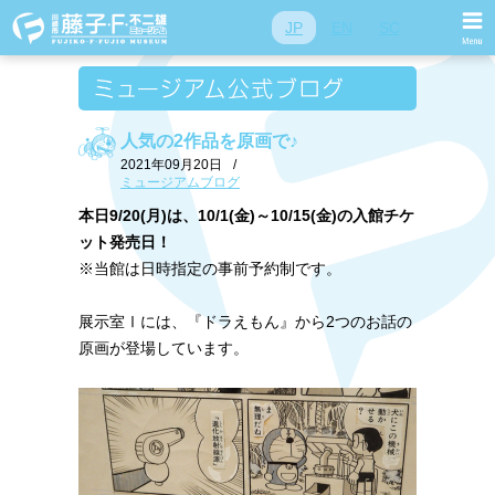
JP
EN
SC
人気の2作品を原画で♪
2021年09月20日
/
ミュージアムブログ
本日9/20(月)は、10/1(金)～10/15(金)の入館チケ
ット発売日！
※当館は日時指定の事前予約制です。
展示室Ⅰには、『ドラえもん』から2つのお話の
原画が登場しています。