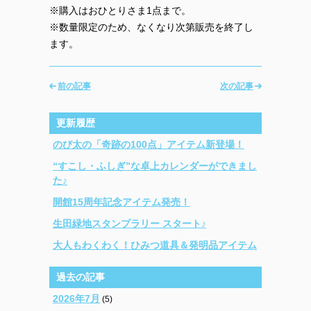
※購入はおひとりさま1点まで。
※数量限定のため、なくなり次第販売を終了し
ます。
前の記事
次の記事
更新履歴
のび太の「奇跡の100点」アイテム新登場！
“すこし・ふしぎ”な卓上カレンダーができまし
た♪
開館15周年記念アイテム発売！
生田緑地スタンプラリー スタート♪
大人もわくわく！ひみつ道具＆発明品アイテム
過去の記事
2026年7月
(5)