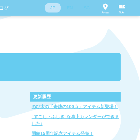
ログ
JP
EN
SC
更新履歴
のび太の「奇跡の100点」アイテム新登場！
“すこし・ふしぎ”な卓上カレンダーができま
した♪
開館15周年記念アイテム発売！