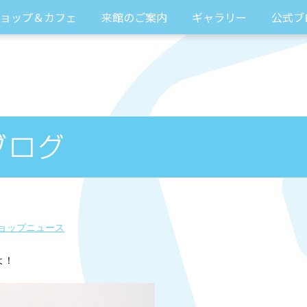
ョップ＆カフェ
来館のご案内
ギャラリー
公式ブ
ョップニュース
よ！