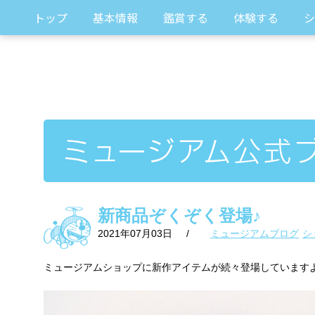
トップ
基本情報
鑑賞する
体験する
シ
新商品ぞくぞく登場♪
2021年07月03日
/
ミュージアムブログ
シ
ミュージアムショップに新作アイテムが続々登場しています