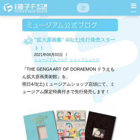
JP
EN
SC
“拡大原画集” 4/3(土)先行発売スター
ト！
2021年04月02日
/
ミュージアムブログ
ショップニュース
『THE GENGA ART OF DORAEMON ドラえも
ん拡大原画美術館』を、
明日4/3(土)ミュージアムショップ店頭にて、ミ
ュージアム限定特典付きで先行発売します！