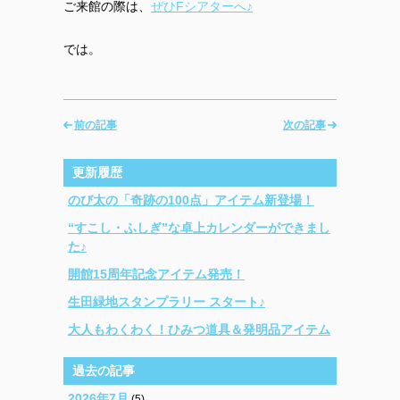
ご来館の際は、
ぜひFシアターへ♪
では。
前の記事
次の記事
更新履歴
のび太の「奇跡の100点」アイテム新登場！
“すこし・ふしぎ”な卓上カレンダーができまし
た♪
開館15周年記念アイテム発売！
生田緑地スタンプラリー スタート♪
大人もわくわく！ひみつ道具＆発明品アイテム
過去の記事
2026年7月
(5)