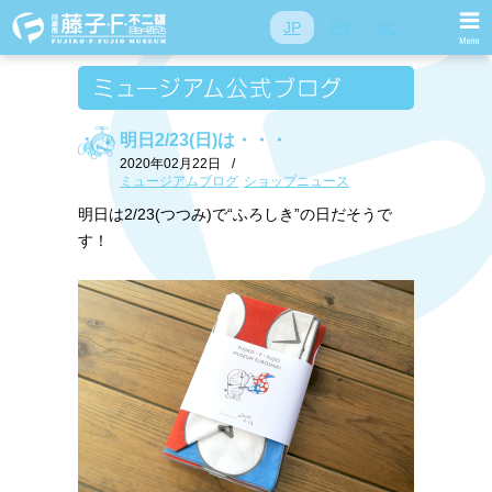
JP
EN
SC
明日2/23(日)は・・・
2020年02月22日
/
ミュージアムブログ
ショップニュース
明日は2/23(つつみ)で“ふろしき”の日だそうで
す！