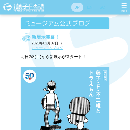
JP
EN
SC
新展示開幕！
2020年02月07日
/
ミュージアムブログ
明日2/8(土)から新展示がスタート！