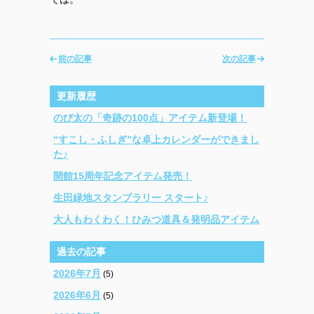
前の記事
次の記事
更新履歴
のび太の「奇跡の100点」アイテム新登場！
“すこし・ふしぎ”な卓上カレンダーができまし
た♪
開館15周年記念アイテム発売！
生田緑地スタンプラリー スタート♪
大人もわくわく！ひみつ道具＆発明品アイテム
過去の記事
2026年7月
(5)
2026年6月
(5)