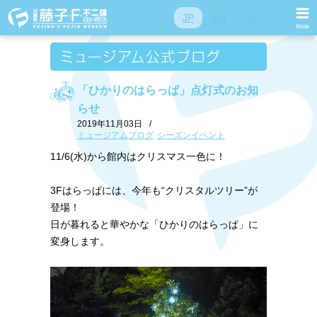
JP
EN
SC
「ひかりのはらっぱ」点灯式のお知
らせ
2019年11月03日
/
ミュージアムブログ
シーズンイベント
11/6(水)から館内はクリスマス一色に！
3Fはらっぱには、今年も“クリスタルツリー”が
登場！
日が暮れると華やかな「ひかりのはらっぱ」に
変身します。