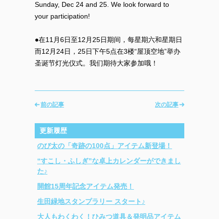
Sunday, Dec 24 and 25. We look forward to
your participation!
●在11月6日至12月25日期间，每星期六和星期日
而12月24日，25日下午5点在3楼“屋顶空地”举办
圣诞节灯光仪式。我们期待大家参加哦！
前の記事
次の記事
更新履歴
のび太の「奇跡の100点」アイテム新登場！
“すこし・ふしぎ”な卓上カレンダーができまし
た♪
開館15周年記念アイテム発売！
生田緑地スタンプラリー スタート♪
大人もわくわく！ひみつ道具＆発明品アイテム