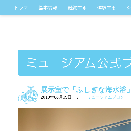
トップ
基本情報
鑑賞する
体験する
シ
展示室で「ふしぎな海水浴
2019年08月09日
/
ミュージアムブログ