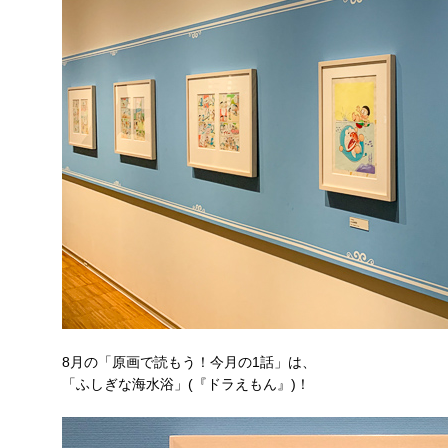
8月の「原画で読もう！今月の1話」は、
「ふしぎな海水浴」(『ドラえもん』)！