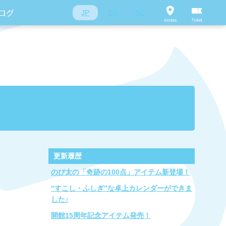
ログ
JP
EN
SC
更新履歴
のび太の「奇跡の100点」アイテム新登場！
“すこし・ふしぎ”な卓上カレンダーができま
した♪
開館15周年記念アイテム発売！