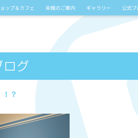
ョップ＆カフェ
来館のご案内
ギャラリー
公式ブ
」！？