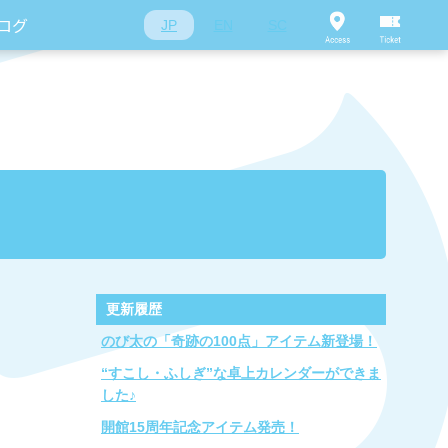
ログ
JP
EN
SC
更新履歴
のび太の「奇跡の100点」アイテム新登場！
“すこし・ふしぎ”な卓上カレンダーができま
した♪
開館15周年記念アイテム発売！