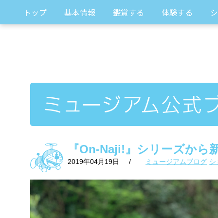
トップ
基本情報
鑑賞する
体験する
シ
『On-Naji!』シリーズか
2019年04月19日
/
ミュージアムブログ
シ