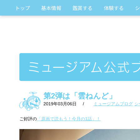
トップ
基本情報
鑑賞する
体験する
シ
第2弾は「雲ねんど」
2019年03月06日
/
ミュージアムブログ
シ
ご好評の
「原画で読もう！今月の1話」！