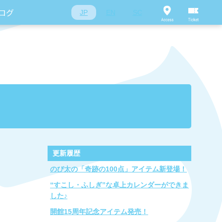
ログ
JP
EN
SC
更新履歴
のび太の「奇跡の100点」アイテム新登場！
“すこし・ふしぎ”な卓上カレンダーができま
した♪
開館15周年記念アイテム発売！