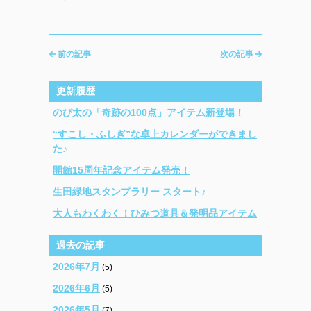
前の記事
次の記事
更新履歴
のび太の「奇跡の100点」アイテム新登場！
“すこし・ふしぎ”な卓上カレンダーができまし
た♪
開館15周年記念アイテム発売！
生田緑地スタンプラリー スタート♪
大人もわくわく！ひみつ道具＆発明品アイテム
過去の記事
2026年7月
(5)
2026年6月
(5)
2026年5月
(7)