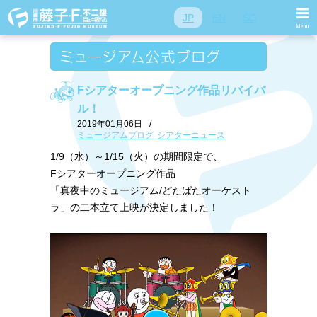
JP
EN
SC
Fシアターオープニング作品リバイバ
ル！
2019年01月06日
/
ミュージアムブログ
シアターニュース
1/9（水）～1/15（火）の期間限定で、
Fシアターオープニング作品
「真夜中のミュージアム/どたばたオーケスト
ラ」の二本立て上映が決定しました！