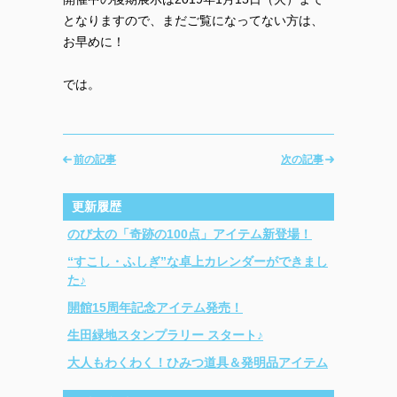
となりますので、まだご覧になってない方は、
お早めに！
では。
前の記事
次の記事
更新履歴
のび太の「奇跡の100点」アイテム新登場！
“すこし・ふしぎ”な卓上カレンダーができまし
た♪
開館15周年記念アイテム発売！
生田緑地スタンプラリー スタート♪
大人もわくわく！ひみつ道具＆発明品アイテム