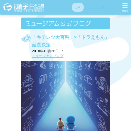
JP
EN
SC
「キテレツ大百科」×「ドラえもん」
延長決定！
2018年10月26日
/
ミュージアムブログ