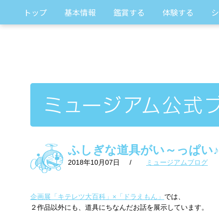
トップ
基本情報
鑑賞する
体験する
シ
ふしぎな道具がい～っぱい♪
2018年10月07日
/
ミュージアムブログ
企画展「キテレツ大百科」×「ドラえもん」
では、
２作品以外にも、道具にちなんだお話を展示しています。