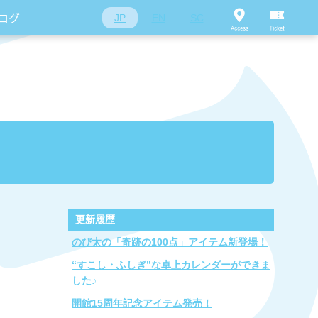
ログ
JP
EN
SC
更新履歴
のび太の「奇跡の100点」アイテム新登場！
“すこし・ふしぎ”な卓上カレンダーができま
した♪
開館15周年記念アイテム発売！