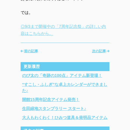
では。
◎9/3まで開催中の「7周年記念祭」の詳しい内
容はこちらから。
前の記事
次の記事
更新履歴
のび太の「奇跡の100点」アイテム新登場！
“すこし・ふしぎ”な卓上カレンダーができまし
た♪
開館15周年記念アイテム発売！
生田緑地スタンプラリー スタート♪
大人もわくわく！ひみつ道具＆発明品アイテム