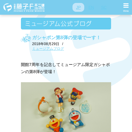
JP
EN
SC
ガシャポン第8弾の登場でーす！
2018年08月29日
/
ミュージアムブログ
開館7周年を記念してミュージアム限定ガシャポ
ンの第8弾が登場！