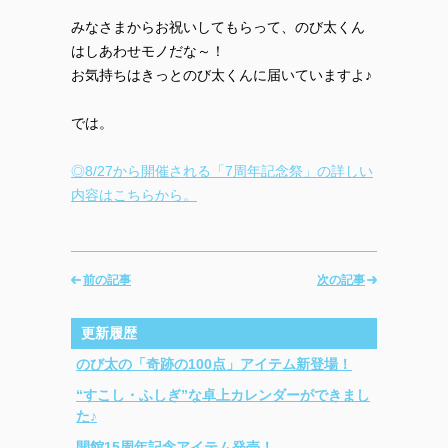
みなさまからお祝いしてもらって、のび太くん
はしあわせモノだな～！
お気持ちはきっとのび太くんに届いていますよ♪
では。
◎8/27から開催される「7周年記念祭」の詳しい
内容はこちらから。
前の記事
次の記事
更新履歴
のび太の「奇跡の100点」アイテム新登場！
“すこし・ふしぎ”な卓上カレンダーができまし
た♪
開館15周年記念アイテム発売！