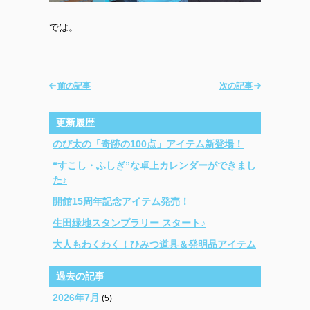
では。
前の記事
次の記事
更新履歴
のび太の「奇跡の100点」アイテム新登場！
“すこし・ふしぎ”な卓上カレンダーができまし
た♪
開館15周年記念アイテム発売！
生田緑地スタンプラリー スタート♪
大人もわくわく！ひみつ道具＆発明品アイテム
過去の記事
2026年7月
(5)