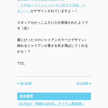
「大長編ドラえもん のび太の魔界大冒険」の
名シーン
がデザインされていますよ～！
スタッフもかっこよさに心を射抜かれたようで
す（笑）
夏にぴったりのジャイアンカラーとデザイン♪
頼れるジャイアンが暑さを吹き飛ばしてくれる
かも！？
では。
前の記事
次の記事
更新履歴
のび太の「奇跡の100点」アイテム新登場！