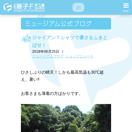
JP
EN
SC
ジャイアンＴシャツで暑さをふきと
ばせ！
2018年06月25日
/
ミュージアムブログ
ショップニュース
ひさしぶりの晴天！しかも最高気温も30℃超
え、暑い‼
お客さまも薄着の方ばかりです。