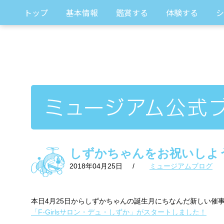
トップ
基本情報
鑑賞する
体験する
シ
しずかちゃんをお祝いしよ
2018年04月25日
/
ミュージアムブログ
本日4月25日からしずかちゃんの誕生月にちなんだ新しい催
「F-Girlsサロン・デュ・しずか」がスタートしました！