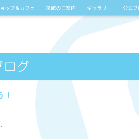
ョップ＆カフェ
来館のご案内
ギャラリー
公式ブ
う！
事、