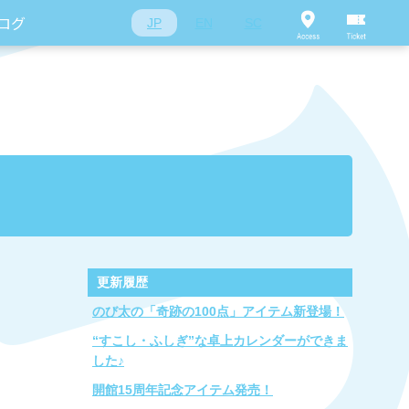
ログ
JP
EN
SC
更新履歴
のび太の「奇跡の100点」アイテム新登場！
“すこし・ふしぎ”な卓上カレンダーができま
した♪
開館15周年記念アイテム発売！