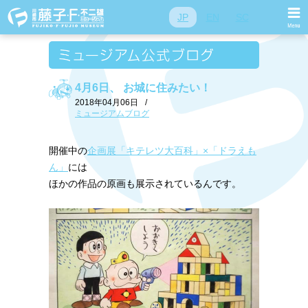
JP
EN
SC
4月6日、 お城に住みたい！
2018年04月06日
/
ミュージアムブログ
開催中の
企画展「キテレツ大百科」×「ドラえも
ん」
には
ほかの作品の原画も展示されているんです。