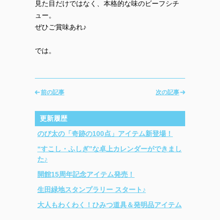
見た目だけではなく、本格的な味のビーフシチ
ュー。
ぜひご賞味あれ♪
では。
前の記事
次の記事
更新履歴
のび太の「奇跡の100点」アイテム新登場！
“すこし・ふしぎ”な卓上カレンダーができまし
た♪
開館15周年記念アイテム発売！
生田緑地スタンプラリー スタート♪
大人もわくわく！ひみつ道具＆発明品アイテム