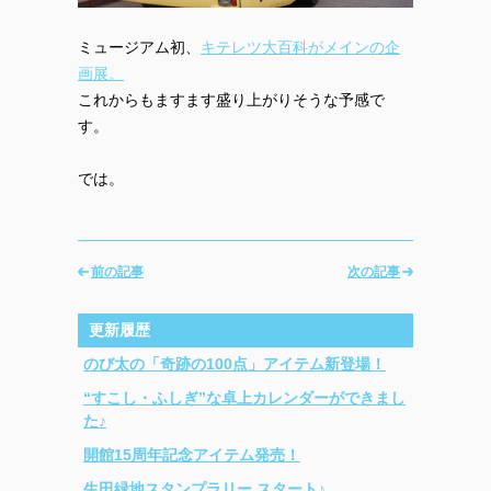
ミュージアム初、
キテレツ大百科がメインの企
画展。
これからもますます盛り上がりそうな予感で
す。
では。
前の記事
次の記事
更新履歴
のび太の「奇跡の100点」アイテム新登場！
“すこし・ふしぎ”な卓上カレンダーができまし
た♪
開館15周年記念アイテム発売！
生田緑地スタンプラリー スタート♪