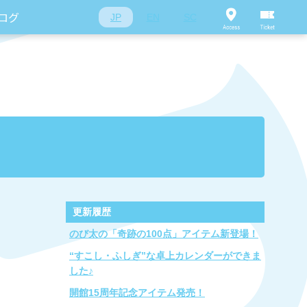
ログ
JP
EN
SC
更新履歴
のび太の「奇跡の100点」アイテム新登場！
“すこし・ふしぎ”な卓上カレンダーができま
した♪
開館15周年記念アイテム発売！