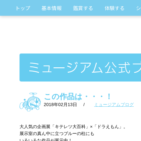
トップ
基本情報
鑑賞する
体験する
シ
この作品は・・・！
2018年02月13日
/
ミュージアムブログ
大人気の企画展「キテレツ大百科」×「ドラえもん」。
展示室の真ん中に立つブルーの柱にも
いろいろな作品が展示中！